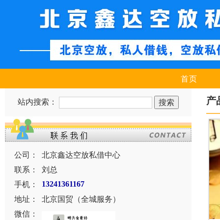
首页
产
站内搜索：
公司：
北京鑫达空放私借中心
联系：
刘总
手机：
13241361167
地址：
北京国贸（全城服务）
微信：