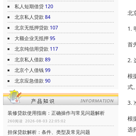
私人短期借贷
120
北
北京私人贷款
84
北京无抵押贷款
107
1
大额企业无抵押
95
首
北京纯信用贷款
117
北京私人借款
89
2
北京个人借钱
99
根
北京应急借款
90
式
3
装修贷款使用指南：正确操作与常见问题解析
根
260阅读 2026-08-03 22:05:02
选
担保贷款解析：条件、类型及常见问题