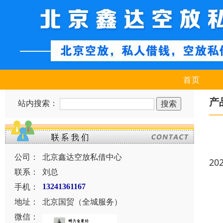
首页
产
站内搜索：
公司：
北京鑫达空放私借中心
20
联系：
刘总
手机：
13241361167
地址：
北京国贸（全城服务）
微信：