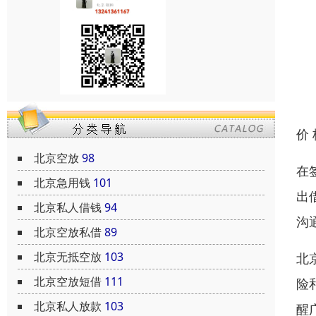
价
北京空放
98
在
北京急用钱
101
出
北京私人借钱
94
沟
北京空放私借
89
北京无抵空放
103
北
北京空放短借
111
险
北京私人放款
103
醒