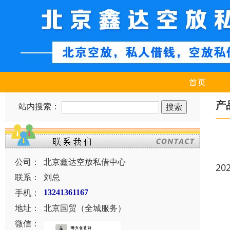
首页
产
站内搜索：
公司：
北京鑫达空放私借中心
20
联系：
刘总
手机：
13241361167
地址：
北京国贸（全城服务）
微信：