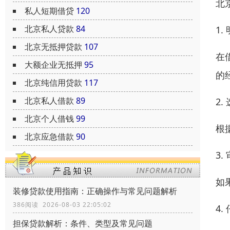
北
私人短期借贷
120
北京私人贷款
84
1
北京无抵押贷款
107
在
大额企业无抵押
95
的
北京纯信用贷款
117
北京私人借款
89
2
北京个人借钱
99
根
北京应急借款
90
3
如
装修贷款使用指南：正确操作与常见问题解析
386阅读 2026-08-03 22:05:02
4
担保贷款解析：条件、类型及常见问题