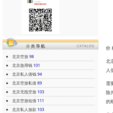
价
北京空放
98
北
北京急用钱
101
人
北京私人借钱
94
需
北京空放私借
89
北京无抵空放
103
险
北京空放短借
111
的
北京私人放款
103