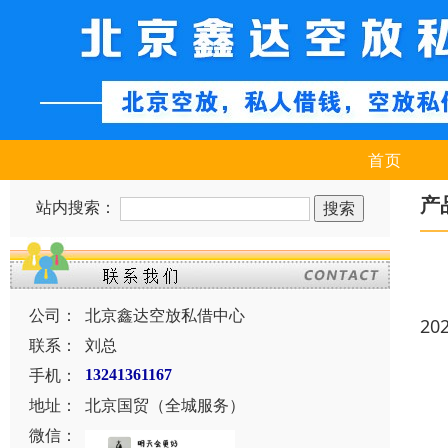
首页
产
站内搜索：
公司：
北京鑫达空放私借中心
20
联系：
刘总
手机：
13241361167
地址：
北京国贸（全城服务）
微信：