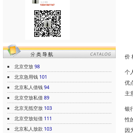
价
北京空放
98
个
北京急用钱
101
优
北京私人借钱
94
主
北京空放私借
89
北京无抵空放
103
银
北京空放短借
111
性
北京私人放款
103
因