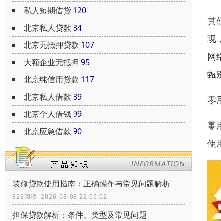
私人短期借贷
120
其
北京私人贷款
84
现
北京无抵押贷款
107
网
大额企业无抵押
95
甄
北京纯信用贷款
117
北京私人借款
89
零
北京个人借钱
99
零
北京应急借款
90
使
装修贷款使用指南：正确操作与常见问题解析
328阅读 2026-08-03 22:05:02
担保贷款解析：条件、类型及常见问题