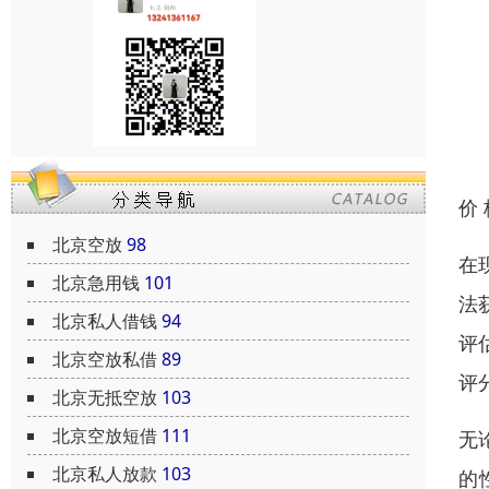
价
北京空放
98
在
北京急用钱
101
法
北京私人借钱
94
评
北京空放私借
89
评
北京无抵空放
103
北京空放短借
111
无
北京私人放款
103
的