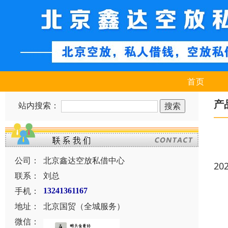
首页
产
站内搜索：
公司：
北京鑫达空放私借中心
20
联系：
刘总
手机：
13241361167
地址：
北京国贸（全城服务）
微信：