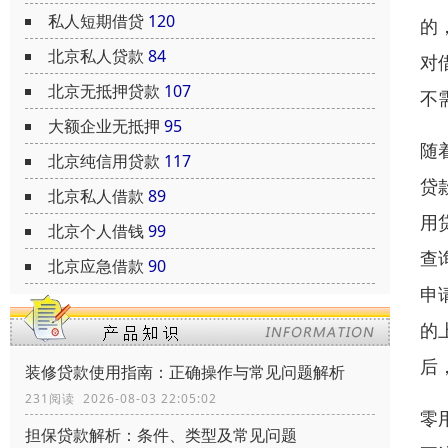
私人短期借贷
120
的
北京私人贷款
84
对
北京无抵押贷款
107
不
大额企业无抵押
95
随
北京纯信用贷款
117
贷
北京私人借款
89
用
北京个人借钱
99
查
北京应急借款
90
申
的
后
装修贷款使用指南：正确操作与常见问题解析
231阅读 2026-08-03 22:05:02
零
担保贷款解析：条件、类型及常见问题