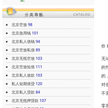
北京空放
98
北京急用钱
101
北京私人借钱
94
价
北京空放私借
89
无
北京无抵空放
103
的
北京空放短借
111
北京私人放款
103
的
私人短期借贷
120
对
北京私人贷款
84
不
北京无抵押贷款
107
零