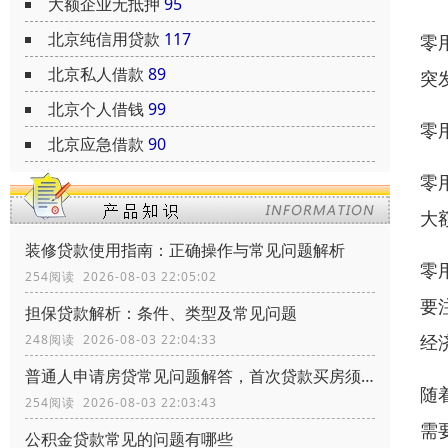
大额企业无抵押
95
北京纯信用贷款
117
零
北京私人借款
89
突
北京个人借钱
99
零
北京应急借款
90
零
大
装修贷款使用指南：正确操作与常见问题解析
零
254阅读 2026-08-03 22:05:02
要
担保贷款解析：条件、类型及常见问题
经
248阅读 2026-08-03 22:04:33
普通人申请房贷常见问题解答，首次贷款买房须知常识
随
254阅读 2026-08-03 22:03:43
需
公积金贷款常见的问题有哪些