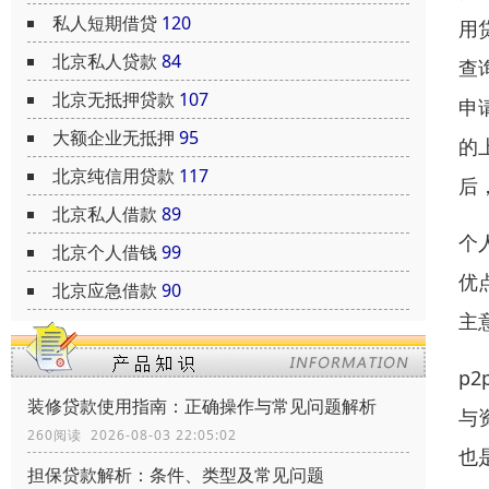
私人短期借贷
120
用
北京私人贷款
84
查
北京无抵押贷款
107
申
大额企业无抵押
95
的
北京纯信用贷款
117
后
北京私人借款
89
个
北京个人借钱
99
优
北京应急借款
90
主
p
装修贷款使用指南：正确操作与常见问题解析
与
260阅读 2026-08-03 22:05:02
也
担保贷款解析：条件、类型及常见问题