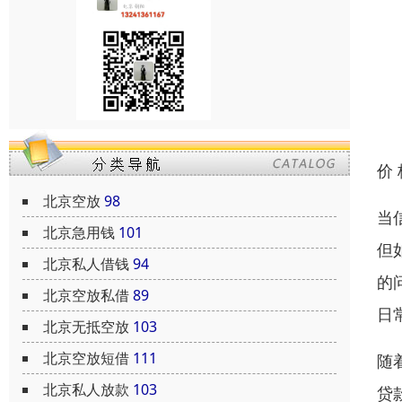
价
北京空放
98
当
北京急用钱
101
但
北京私人借钱
94
的
北京空放私借
89
日
北京无抵空放
103
北京空放短借
111
随
北京私人放款
103
贷