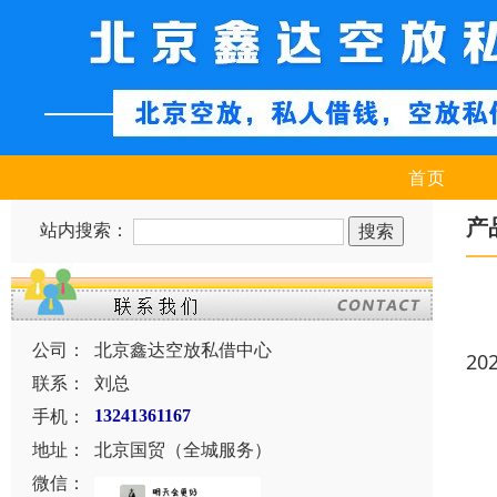
首页
产
站内搜索：
公司：
北京鑫达空放私借中心
20
联系：
刘总
手机：
13241361167
地址：
北京国贸（全城服务）
微信：