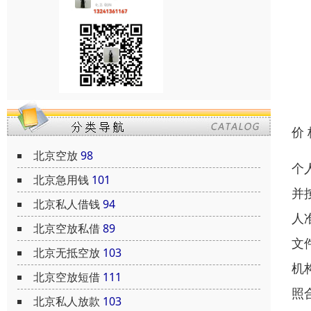
价
北京空放
98
个
北京急用钱
101
并
北京私人借钱
94
人
北京空放私借
89
文
北京无抵空放
103
机
北京空放短借
111
照
北京私人放款
103