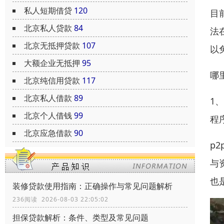
私人短期借贷
120
目
北京私人贷款
84
法
北京无抵押贷款
107
以
大额企业无抵押
95
哪
北京纯信用贷款
117
北京私人借款
89
1
北京个人借钱
99
程
北京应急借款
90
p
与
也
装修贷款使用指南：正确操作与常见问题解析
236阅读 2026-08-03 22:05:02
担保贷款解析：条件、类型及常见问题