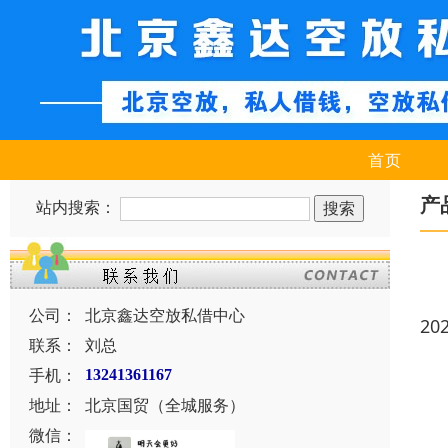
首页
产
站内搜索：
公司：
北京鑫达空放私借中心
20
联系：
刘总
手机：
13241361167
地址：
北京国贸（全城服务）
微信：